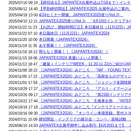
【締切迫る】JAPANTEX出展申込は7/18まで！インテリア
2025/07/10 09:10
【早割締切間近】JAPANTEX2025 出展申込のご案内 JA
2025/06/12 14:40
4/24セミナー開催、JAPANTEX2025便り(Vol.2)
2025/04/18 13:00
JAPANTEX2025便り(Vol.1) 「4月10日インテ
2025/04/10 12:21
【お詫び：開始時間訂正】本日最終日（11月22日）JAPA
2024/11/22 11:23
本日最終日（11月22日）JAPANTEX2024
2024/11/22 07:10
本日開幕《JAPANTEX2024》
2024/11/20 10:00
あす開幕！！《JAPANTEX2024》
2024/11/19 11:35
間もなく開幕！！《JAPANTEX2024》！
2024/11/18 18:12
JAPANTEX2024 来週いよいよ開幕！
2024/11/15 18:06
「建築＋インテリアWEEK」11.20-11.22のご紹介(JAP
2024/11/12 18:47
《JAPANTEX2024》みどころ 『NIF・YOUNG TEX
2024/11/08 18:22
《JAPANTEX2024》みどころ 『高校生ものデザ
2024/11/05 17:22
《JAPANTEX2024》みどころ 『ジェイシフ全国
2024/11/01 17:54
《JAPANTEX2024》みどころ 『アカリ・イマージ
2024/10/29 17:27
《JAPANTEX2024》みどころ 『第21回インテ
2024/10/26 09:17
《JAPANTEX2024》みどころ 主催者企画 『INTER
2024/10/22 17:44
《JAPANTEX2024》みどころ『インテリアトークセ
2024/10/18 17:18
《JAPANTEX2024》『オンライン来場登録』受付
2024/10/16 09:30
締切間近・インテリアの展示会・コンペ・資格試験 JAPANT
2024/07/11 15:09
JAPANTEX出展早期申し込み割引【6月20日まで】 JAPA
2024/06/10 14:03