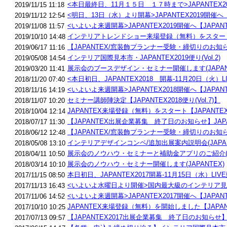
<本日最終日、11月１５日 １７時まで>JAPANTEX2019
2019/11/15 11:18
<明日、13日（水）より開幕>JAPANTEX2019開催へ【JA
2019/11/12 12:54
<いよいよ来週開幕>JAPANTEX2019開催へ【JAPANTEX
2019/11/08 11:57
インテリアトレンドショー来場登録（無料）をスタート【JAP
2019/10/10 14:48
【JAPANTEX/窓装飾プランナー受験・締切りのお知らせ】J
2019/06/17 11:16
インテリア国際見本市・JAPANTEX2019便り(Vol.2)
2019/05/08 14:54
展示会のブースデザイン・セミナー開催します(JAPAN
2019/03/20 11:41
<本日初日、JAPANTEX2018 開幕-11月20日（火）LI
2018/11/20 07:40
<いよいよ来週開幕>JAPANTEX2018開催へ【JAPANTEX
2018/11/16 14:19
セミナー講師陣決定【JAPANTEX2018便り(Vol.7)】
2018/11/07 10:20
JAPANTEX来場登録（無料）をスタート【JAPANTEX20
2018/10/04 12:14
【JAPANTEX出展企業募集 終了日のお知らせ】JAPANTE
2018/07/17 11:30
【JAPANTEX/窓装飾プランナー受験・締切りのお知らせ】J
2018/06/12 12:48
インテリアデザインコンペ/追加出展案内説明会(JAPAN
2018/05/08 13:10
展示会のノウハウ・セミナーと補助金アプリのご紹介(JA
2018/04/11 10:50
展示会のノウハウ・セミナー開催します(JAPANTEX)
2018/03/14 10:10
本日初日、JAPANTEX2017開幕-11月15日（水）LIVE
2017/11/15 08:50
<いよいよ水曜日より開催>国内最大級のインテリア見本市 JA
2017/11/13 16:43
<いよいよ来週開幕>JAPANTEX2017開催へ【JAPANTEX
2017/11/06 14:52
JAPANTEX来場登録（無料）を開始しました【JAPANTEX
2017/10/10 10:25
【JAPANTEX2017出展企業募集 終了日のお知らせ】イン
2017/07/13 09:57