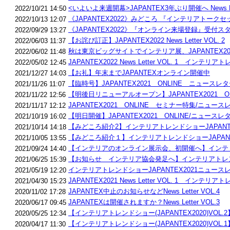
<いよいよ来週開幕>JAPANTEX3年ぶり開催へ News L
2022/10/21 14:50
《JAPANTEX2022》みどころ 『インテリアトークセッ
2022/10/13 12:07
《JAPANTEX2022》『オンライン来場登録』受付スタート
2022/09/29 13:27
【お詫び訂正】JAPANTEX2022 News Letter VOL. 2
2022/06/03 11:37
秋は東京ビッグサイトでインテリア展、JAPANTEX2022 
2022/06/02 11:48
JAPANTEX2022 News Letter VOL. 1 インテリ
2022/05/02 12:45
【お礼】年末までJAPANTEXオンライン開催中
2021/12/27 14:03
【臨時号】JAPANTEX2021 ONLINE ニュースレター 
2021/11/26 11:07
【明後日リニューアルオープン】JAPANTEX2021 ON
2021/11/22 12:56
JAPANTEX2021 ONLINE セミナー特集/ニュースレタ
2021/11/17 12:12
【明日開催】JAPANTEX2021 ONLINE/ニュースレター
2021/10/19 16:02
【みどころ紹介2】インテリアトレンドショーJAPANTEX
2021/10/14 14:18
【みどころ紹介１】インテリアトレンドショーJAPANTEX
2021/10/05 13:55
【インテリアのオンライン展示会、初開催へ】インテリアトレ
2021/09/24 14:40
【お知らせ インテリア協会発足へ】インテリアトレンドショ
2021/06/25 15:39
インテリアトレンドショーJAPANTEX2021ニュースレ
2021/05/19 12:20
JAPANTEX2021 News Letter VOL. 1 インテリ
2021/04/30 15:23
JAPANTEX中止のお知らせなどNews Letter VOL.4
2020/11/02 17:28
JAPANTEXは開催されますか？News Letter VOL.3
2020/06/17 09:45
【インテリアトレンドショー(JAPANTEX2020)VOL.2
2020/05/25 12:34
【インテリアトレンドショー(JAPANTEX2020)VOL.1
2020/04/17 11:30